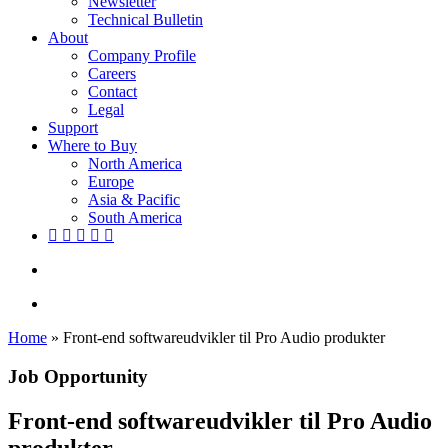
Newsletter
Technical Bulletin
About
Company Profile
Careers
Contact
Legal
Support
Where to Buy
North America
Europe
Asia & Pacific
South America
twitter
facebook
linkedin
youtube
instagram
search
account
Home
»
Front-end softwareudvikler til Pro Audio produkter
Job Opportunity
Front-end softwareudvikler til Pro Audio
produkter