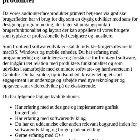
Da vores audiointerfaceprodukter primært betjenes via grafiske
brugerflader, har vi brug for dig som en dygtig udvikler med sans for
design og programmering, der tager sit udgangspunkt i
brugerfunktionalitet og layout der kan appellere til vores brugere
som typiske er professionelle lyd designere og musikere.
Som front-end softwareudvikler skal du udvikle brugersoftware til
macOS, Windows og mobile enheder. Du har erfaring med
programmering og har interesse og forståelse for front-end software,
der indgår i tæt relation med produktets funktionalitet og som
udvikles i samarbejde med et mindre software- og hardwareteam i
Gentofte. Du har snilde, opfindsomhed, kreativitet og et stort
engagement i at undersøge og arbejde med nye teknologier og
opgaver, samt videreudvikle på de eksisterende.
Du har følgende faglige kvalifikationer:
Har erfaring med at designe og implementere grafisk
brugerflade
Har erfaring med softwareudvikling
Du har en uddannelse eller anden relevant baggrund inden for
softwareudvikling og brugerpladeudvikling
Gerne erfaring med C++