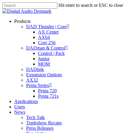
Skip
Hit enter to search or ESC to close
to
Close
main
Search
content
search
account
Menu
Products
DAD Thunder | Core
AX Center
AX64
Core 256
DADman & Control
Control | Pack
Junior
MOM
DADlink
Expansion Options
AX32
Penta Series
Penta 720
Penta 721s
Applications
Users
News
Tech Talk
Tradeshow Recaps
Press Releases