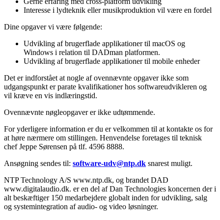
Gerne erfaring med cross-platform udvikling
Interesse i lydteknik eller musikproduktion vil være en fordel
Dine opgaver vi være følgende:
Udvikling af brugerflade applikationer til macOS og
Windows i relation til DADman platformen.
Udvikling af brugerflade applikationer til mobile enheder
Det er indforstået at nogle af ovennævnte opgaver ikke som
udgangspunkt er parate kvalifikationer hos softwareudvikleren og
vil kræve en vis indlæringstid.
Ovennævnte nøgleopgaver er ikke udtømmende.
For yderligere information er du er velkommen til at kontakte os for
at høre nærmere om stillingen. Henvendelse foretages til teknisk
chef Jeppe Sørensen på tlf. 4596 8888.
Ansøgning sendes til:
software-udv@ntp.dk
snarest muligt.
NTP Technology A/S www.ntp.dk, og brandet DAD
www.digitalaudio.dk. er en del af Dan Technologies koncernen der i
alt beskæftiger 150 medarbejdere globalt inden for udvikling, salg
og systemintegration af audio- og video løsninger.