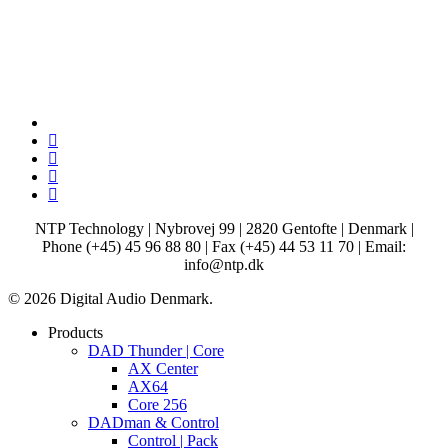
x-
twitter
facebook
linkedin
youtube
instagram
NTP Technology | Nybrovej 99 | 2820 Gentofte | Denmark |
Phone (+45) 45 96 88 80 | Fax (+45) 44 53 11 70 | Email:
info@ntp.dk
© 2026 Digital Audio Denmark.
Close
Products
Menu
DAD Thunder | Core
AX Center
AX64
Core 256
DADman & Control
Control | Pack